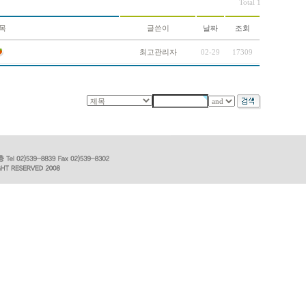
Total 1
목
글쓴이
날짜
조회
최고관리자
02-29
17309