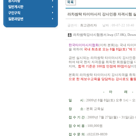
라차쌈락 타이마사지 강사인증 자격시험 실
글쓴이 :
최고관리자
날짜 :
09-07-22 10:4
라차쌈락강사시험원서.hwp (57.0K), Down : 15
한국타이마사지협회
(이하 본회)는 국내 타
을 위하여
국내 최초로 오는 8월 8일(토) "
금번 실시되는 라차쌈락 타이마사지 강사인증
하여 태국 현지 자격증을 취득한 회원들만을
지며,
합격 기준은 100점 만점에 80점이상
이
본회의 라차쌈락 타이마사지 강사자격을 취득
으로 한 재보수교육을 당담하는 강사로도 활
- 아 래 -
일 시 :
2009년 8월 8일(토) 오후 1시 ~ 
장 소 :
본회 교육실
접 수 기 간 :
2009년 7월 27일(월) ~ 31일(금)
접 수 비 용 :
100,000원
접 수 문 의 :
(02)539-8839